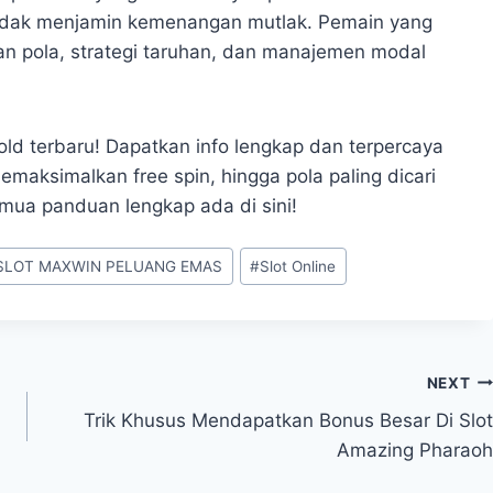
idak menjamin kemenangan mutlak. Pemain yang
 pola, strategi taruhan, dan manajemen modal
ld terbaru! Dapatkan info lengkap dan terpercaya
s memaksimalkan free spin, hingga pola paling dicari
mua panduan lengkap ada di sini!
SLOT MAXWIN PELUANG EMAS
#
Slot Online
NEXT
Trik Khusus Mendapatkan Bonus Besar Di Slot
Amazing Pharaoh