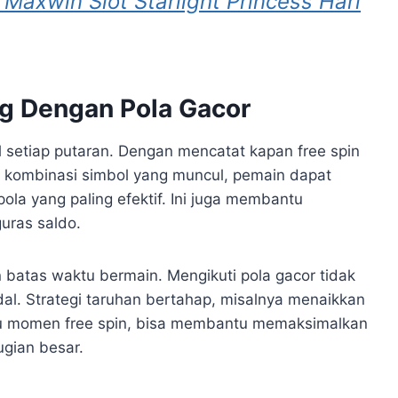
Maxwin Slot Starlight Princess Hari
g Dengan Pola Gacor
l setiap putaran. Dengan mencatat kapan free spin
an kombinasi simbol yang muncul, pemain dapat
ola yang paling efektif. Ini juga membantu
uras saldo.
n batas waktu bermain. Mengikuti pola gacor tidak
dal. Strategi taruhan bertahap, misalnya menaikkan
gu momen free spin, bisa membantu memaksimalkan
gian besar.