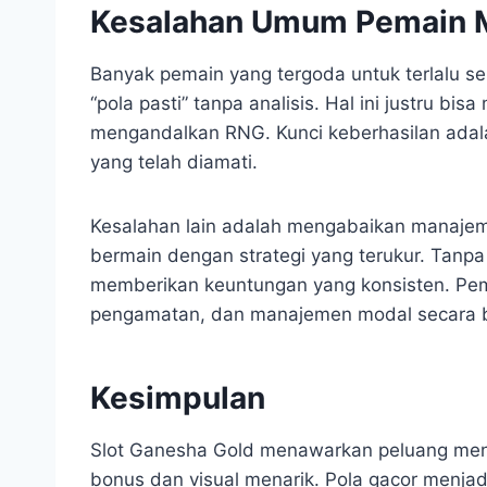
Kesalahan Umum Pemain M
Banyak pemain yang tergoda untuk terlalu se
“pola pasti” tanpa analisis. Hal ini justru b
mengandalkan RNG. Kunci keberhasilan adala
yang telah diamati.
Kesalahan lain adalah mengabaikan manajemen
bermain dengan strategi yang terukur. Tanpa
memberikan keuntungan yang konsisten. Pema
pengamatan, dan manajemen modal secara 
Kesimpulan
Slot Ganesha Gold menawarkan peluang men
bonus dan visual menarik. Pola gacor menja