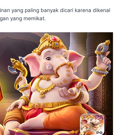
nan yang paling banyak dicari karena dikenal
ngan yang memikat.