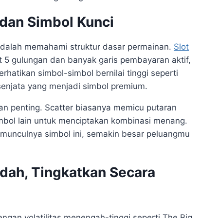
 dan Simbol Kunci
adalah memahami struktur dasar permainan.
Slot
 5 gulungan dan banyak garis pembayaran aktif,
hatikan simbol-simbol bernilai tinggi seperti
senjata yang menjadi simbol premium.
an penting. Scatter biasanya memicu putaran
imbol lain untuk menciptakan kombinasi menang.
munculnya simbol ini, semakin besar peluangmu
dah, Tingkatkan Secara
dengan volatilitas menengah-tinggi seperti The Big