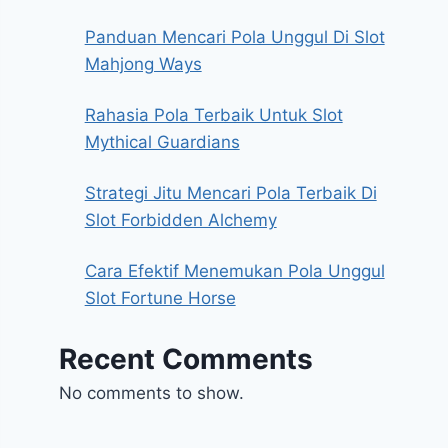
Panduan Mencari Pola Unggul Di Slot
Mahjong Ways
Rahasia Pola Terbaik Untuk Slot
Mythical Guardians
Strategi Jitu Mencari Pola Terbaik Di
Slot Forbidden Alchemy
Cara Efektif Menemukan Pola Unggul
Slot Fortune Horse
Recent Comments
No comments to show.