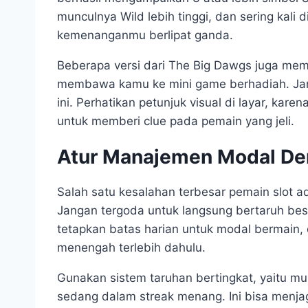
munculnya Wild lebih tinggi, dan sering kali 
kemenanganmu berlipat ganda.
Beberapa versi dari The Big Dawgs juga memi
membawa kamu ke mini game berhadiah. Jan
ini. Perhatikan petunjuk visual di layar, ka
untuk memberi clue pada pemain yang jeli.
Atur Manajemen Modal Den
Salah satu kesalahan terbesar pemain slot a
Jangan tergoda untuk langsung bertaruh be
tetapkan batas harian untuk modal bermain, 
menengah terlebih dahulu.
Gunakan sistem taruhan bertingkat, yaitu mu
sedang dalam streak menang. Ini bisa menj