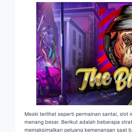
Meski terlihat seperti permainan santai, slot
menang besar. Berikut adalah beberapa strat
memaksimalkan peluang kemenangan saat b