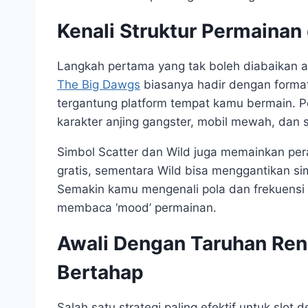
Kenali Struktur Permainan
Langkah pertama yang tak boleh diabaikan 
The Big Dawgs
biasanya hadir dengan format
tergantung platform tempat kamu bermain. Per
karakter anjing gangster, mobil mewah, dan 
Simbol Scatter dan Wild juga memainkan per
gratis, sementara Wild bisa menggantikan s
Semakin kamu mengenali pola dan frekuensi 
membaca ‘mood’ permainan.
Awali Dengan Taruhan Ren
Bertahap
Salah satu strategi paling efektif untuk slot 