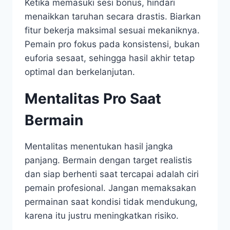
Ketika memasuki sesi bonus, hindari
menaikkan taruhan secara drastis. Biarkan
fitur bekerja maksimal sesuai mekaniknya.
Pemain pro fokus pada konsistensi, bukan
euforia sesaat, sehingga hasil akhir tetap
optimal dan berkelanjutan.
Mentalitas Pro Saat
Bermain
Mentalitas menentukan hasil jangka
panjang. Bermain dengan target realistis
dan siap berhenti saat tercapai adalah ciri
pemain profesional. Jangan memaksakan
permainan saat kondisi tidak mendukung,
karena itu justru meningkatkan risiko.