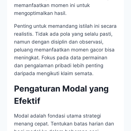
memanfaatkan momen ini untuk
mengoptimalkan hasil.
Penting untuk memandang istilah ini secara
realistis. Tidak ada pola yang selalu pasti,
namun dengan disiplin dan observasi,
peluang memanfaatkan momen gacor bisa
meningkat. Fokus pada data permainan
dan pengalaman pribadi lebih penting
daripada mengikuti klaim semata.
Pengaturan Modal yang
Efektif
Modal adalah fondasi utama strategi
menang cepat. Tentukan batas harian dan