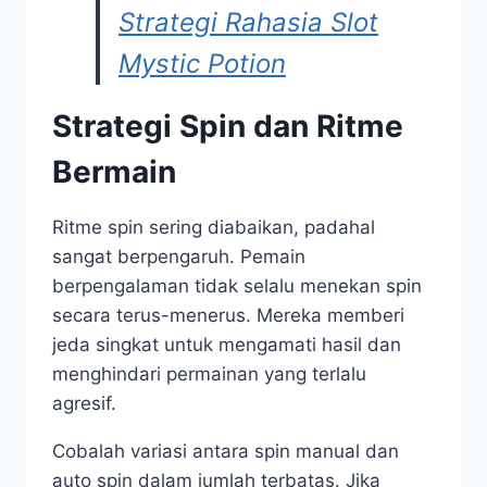
Strategi Rahasia Slot
Mystic Potion
Strategi Spin dan Ritme
Bermain
Ritme spin sering diabaikan, padahal
sangat berpengaruh. Pemain
berpengalaman tidak selalu menekan spin
secara terus-menerus. Mereka memberi
jeda singkat untuk mengamati hasil dan
menghindari permainan yang terlalu
agresif.
Cobalah variasi antara spin manual dan
auto spin dalam jumlah terbatas. Jika