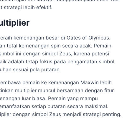
rategi lebih efektif.
tiplier
 meraih kemenangan besar di Gates of Olympus.
kan total kemenangan spin secara acak. Pemain
imbol ini dengan simbol Zeus, karena potensi
baik adalah tetap fokus pada pengamatan simbol
uhan sesuai pola putaran.
a membawa pemain ke kemenangan Maxwin lebih
inkan multiplier muncul bersamaan dengan fitur
enangan luar biasa. Pemain yang mampu
emanfaatkan setiap putaran secara maksimal.
plier dengan simbol Zeus menjadi strategi penting.