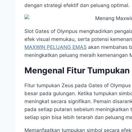
dengan strategi efektif dan peluang optimal.
Slot Gates of Olympus menghadirkan penga
efek visual memukau, serta potensi kemenan
MAXWIN PELUANG EMAS
akan membahas berb
meningkatkan peluang meraih kemenangan Ma
Mengenal Fitur Tumpukan
Fitur tumpukan Zeus pada Gates of Olympu
besar pada gulungan. Ketika tumpukan simbo
meningkat secara signifikan. Pemain disara
pada setiap putaran sebelum meningkatkan ta
setiap spin bisa lebih terarah dan peluang m
Memanfaatkan tumpukan simbol secara efektif