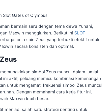
laman bermain seru dengan tema dewa Yunani,
gan Maxwin menggiurkan. Berikut ini
SLOT
agai pola spin Zeus yang terbukti efektif untuk
xwin secara konsisten dan optimal.
 Zeus
s memungkinkan simbol Zeus muncul dalam jumlah
l ini aktif, peluang memicu kombinasi kemenangan
nkan untuk mengamati frekuensi simbol Zeus muncul
ruhan. Dengan memahami cara kerja fitur ini,
eraih Maxwin lebih besar.
 menjadi salah satu strategi penting untuk