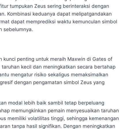
itur tumpukan Zeus sering berinteraksi dengan
ngan. Kombinasi keduanya dapat melipatgandakan
rmat dapat memprediksi waktu kemunculan simbol
n sebelumnya.
 kunci penting untuk meraih Maxwin di Gates of
taruhan kecil dan meningkatkan secara bertahap
bantu mengatur risiko sekaligus memaksimalkan
gresif dengan pengamatan simbol Zeus yang
an modal lebih baik sambil tetap berpeluang
bertahap memungkinkan pemain menyesuaikan taruhan
us memiliki volatilitas tinggi, sehingga kemenangan
aran tanpa hasil signifikan. Dengan meningkatkan