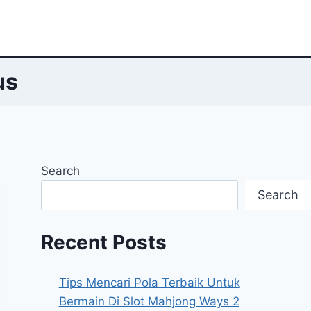
us
Search
Search
Recent Posts
Tips Mencari Pola Terbaik Untuk
Bermain Di Slot Mahjong Ways 2