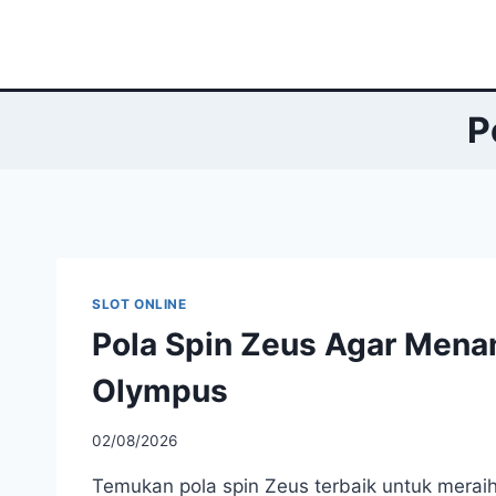
Skip
to
content
P
SLOT ONLINE
Pola Spin Zeus Agar Mena
Olympus
02/08/2026
Temukan pola spin Zeus terbaik untuk mera