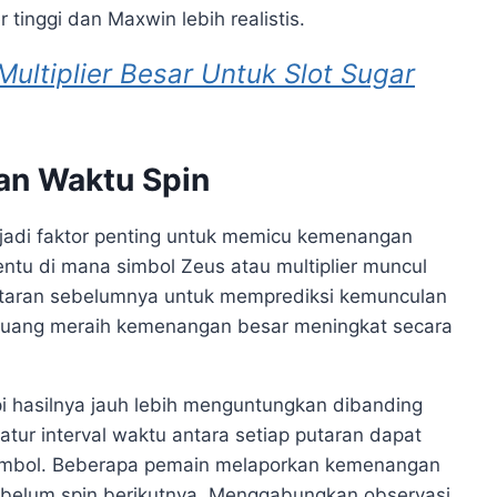
tinggi dan Maxwin lebih realistis.
ultiplier Besar Untuk Slot Sugar
an Waktu Spin
jadi faktor penting untuk memicu kemenangan
entu di mana simbol Zeus atau multiplier muncul
putaran sebelumnya untuk memprediksi kemunculan
 peluang meraih kemenangan besar meningkat secara
i hasilnya jauh lebih menguntungkan dibanding
atur interval waktu antara setiap putaran dapat
mbol. Beberapa pemain melaporkan kemenangan
sebelum spin berikutnya. Menggabungkan observasi