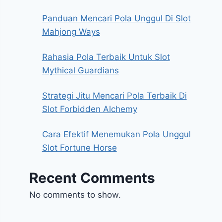
Panduan Mencari Pola Unggul Di Slot
Mahjong Ways
Rahasia Pola Terbaik Untuk Slot
Mythical Guardians
Strategi Jitu Mencari Pola Terbaik Di
Slot Forbidden Alchemy
Cara Efektif Menemukan Pola Unggul
Slot Fortune Horse
Recent Comments
No comments to show.