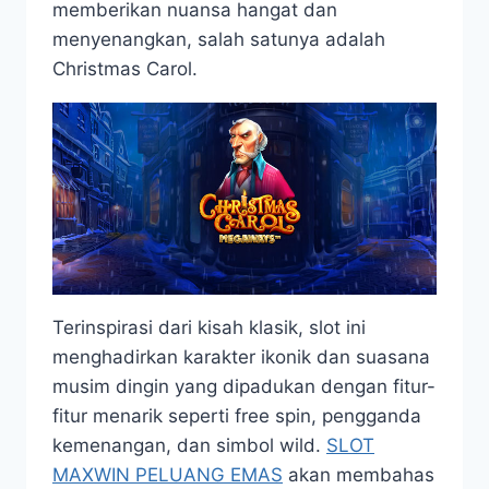
memberikan nuansa hangat dan
menyenangkan, salah satunya adalah
Christmas Carol.
Terinspirasi dari kisah klasik, slot ini
menghadirkan karakter ikonik dan suasana
musim dingin yang dipadukan dengan fitur-
fitur menarik seperti free spin, pengganda
kemenangan, dan simbol wild.
SLOT
MAXWIN PELUANG EMAS
akan membahas