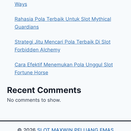
Ways
Rahasia Pola Terbaik Untuk Slot Mythical
Guardians
Strategi Jitu Mencari Pola Terbaik Di Slot
Forbidden Alchemy
Cara Efektif Menemukan Pola Unggul Slot
Fortune Horse
Recent Comments
No comments to show.
© 2026
SLOT MAXWIN PELUANG EMAS