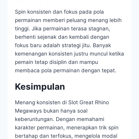
Spin konsisten dan fokus pada pola
permainan memberi peluang menang lebih
tinggi. Jika permainan terasa stagnan,
berhenti sejenak dan kembali dengan
fokus baru adalah strategi jitu. Banyak
kemenangan konsisten justru muncul ketika
pemain tetap disiplin dan mampu
membaca pola permainan dengan tepat.
Kesimpulan
Menang konsisten di Slot Great Rhino
Megaways bukan hanya soal
keberuntungan. Dengan memahami
karakter permainan, menerapkan trik spin
bertahap dan terfokus, mengelola modal