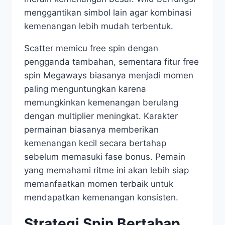
menggantikan simbol lain agar kombinasi
kemenangan lebih mudah terbentuk.
Scatter memicu free spin dengan
pengganda tambahan, sementara fitur free
spin Megaways biasanya menjadi momen
paling menguntungkan karena
memungkinkan kemenangan berulang
dengan multiplier meningkat. Karakter
permainan biasanya memberikan
kemenangan kecil secara bertahap
sebelum memasuki fase bonus. Pemain
yang memahami ritme ini akan lebih siap
memanfaatkan momen terbaik untuk
mendapatkan kemenangan konsisten.
Strategi Spin Bertahap