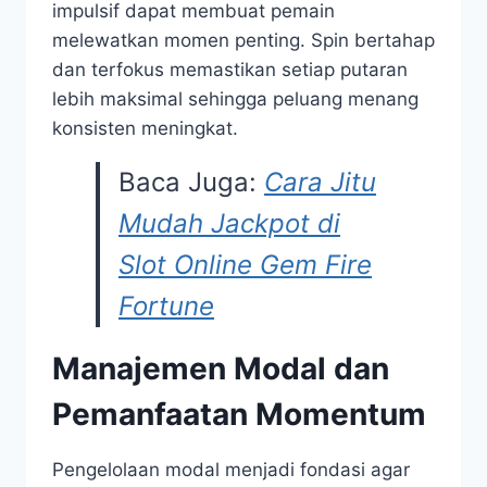
impulsif dapat membuat pemain
melewatkan momen penting. Spin bertahap
dan terfokus memastikan setiap putaran
lebih maksimal sehingga peluang menang
konsisten meningkat.
Baca Juga:
Cara Jitu
Mudah Jackpot di
Slot Online Gem Fire
Fortune
Manajemen Modal dan
Pemanfaatan Momentum
Pengelolaan modal menjadi fondasi agar