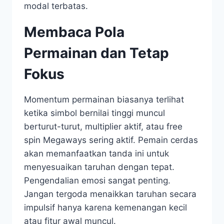
modal terbatas.
Membaca Pola
Permainan dan Tetap
Fokus
Momentum permainan biasanya terlihat
ketika simbol bernilai tinggi muncul
berturut-turut, multiplier aktif, atau free
spin Megaways sering aktif. Pemain cerdas
akan memanfaatkan tanda ini untuk
menyesuaikan taruhan dengan tepat.
Pengendalian emosi sangat penting.
Jangan tergoda menaikkan taruhan secara
impulsif hanya karena kemenangan kecil
atau fitur awal muncul.