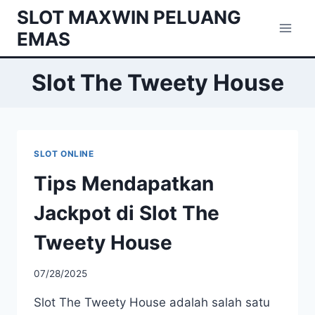
Skip
SLOT MAXWIN PELUANG
to
EMAS
content
Slot The Tweety House
SLOT ONLINE
Tips Mendapatkan
Jackpot di Slot The
Tweety House
07/28/2025
Slot The Tweety House adalah salah satu