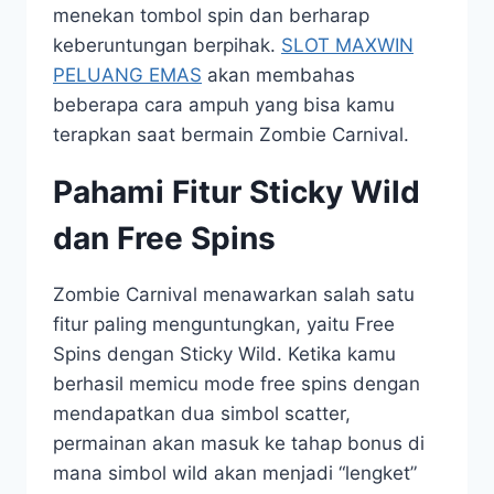
menekan tombol spin dan berharap
keberuntungan berpihak.
SLOT MAXWIN
PELUANG EMAS
akan membahas
beberapa cara ampuh yang bisa kamu
terapkan saat bermain Zombie Carnival.
Pahami Fitur Sticky Wild
dan Free Spins
Zombie Carnival menawarkan salah satu
fitur paling menguntungkan, yaitu Free
Spins dengan Sticky Wild. Ketika kamu
berhasil memicu mode free spins dengan
mendapatkan dua simbol scatter,
permainan akan masuk ke tahap bonus di
mana simbol wild akan menjadi “lengket”