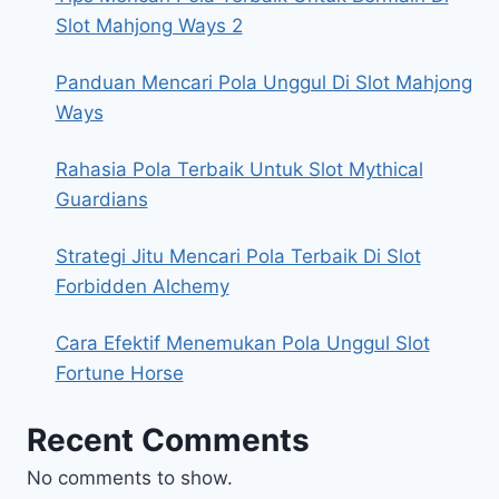
Slot Mahjong Ways 2
Panduan Mencari Pola Unggul Di Slot Mahjong
Ways
Rahasia Pola Terbaik Untuk Slot Mythical
Guardians
Strategi Jitu Mencari Pola Terbaik Di Slot
Forbidden Alchemy
Cara Efektif Menemukan Pola Unggul Slot
Fortune Horse
Recent Comments
No comments to show.