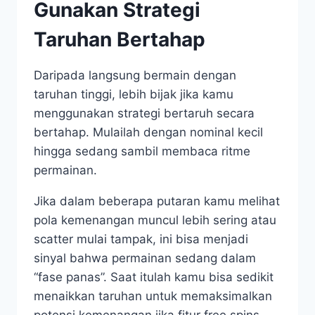
Gunakan Strategi
Taruhan Bertahap
Daripada langsung bermain dengan
taruhan tinggi, lebih bijak jika kamu
menggunakan strategi bertaruh secara
bertahap. Mulailah dengan nominal kecil
hingga sedang sambil membaca ritme
permainan.
Jika dalam beberapa putaran kamu melihat
pola kemenangan muncul lebih sering atau
scatter mulai tampak, ini bisa menjadi
sinyal bahwa permainan sedang dalam
“fase panas”. Saat itulah kamu bisa sedikit
menaikkan taruhan untuk memaksimalkan