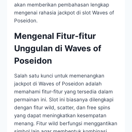
akan memberikan pembahasan lengkap
mengenai rahasia jackpot di slot Waves of
Poseidon.
Mengenal Fitur-fitur
Unggulan di Waves of
Poseidon
Salah satu kunci untuk memenangkan
jackpot di Waves of Poseidon adalah
memahami fitur-fitur yang tersedia dalam
permainan ini. Slot ini biasanya dilengkapi
dengan fitur wild, scatter, dan free spins
yang dapat meningkatkan kesempatan
menang. Fitur wild berfungsi menggantikan
simbol lain agar membentuk kombinasi