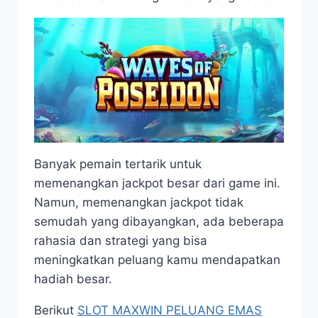
Banyak pemain tertarik untuk
memenangkan jackpot besar dari game ini.
Namun, memenangkan jackpot tidak
semudah yang dibayangkan, ada beberapa
rahasia dan strategi yang bisa
meningkatkan peluang kamu mendapatkan
hadiah besar.
Berikut
SLOT MAXWIN PELUANG EMAS