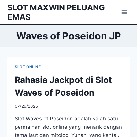
Skip
SLOT MAXWIN PELUANG
to
EMAS
content
Waves of Poseidon JP
SLOT ONLINE
Rahasia Jackpot di Slot
Waves of Poseidon
07/29/2025
Slot Waves of Poseidon adalah salah satu
permainan slot online yang menarik dengan
tema laut dan mitologi Yunani yang kental.