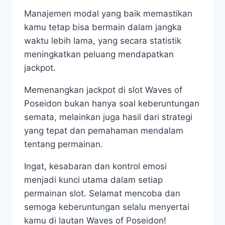
Manajemen modal yang baik memastikan
kamu tetap bisa bermain dalam jangka
waktu lebih lama, yang secara statistik
meningkatkan peluang mendapatkan
jackpot.
Memenangkan jackpot di slot Waves of
Poseidon bukan hanya soal keberuntungan
semata, melainkan juga hasil dari strategi
yang tepat dan pemahaman mendalam
tentang permainan.
Ingat, kesabaran dan kontrol emosi
menjadi kunci utama dalam setiap
permainan slot. Selamat mencoba dan
semoga keberuntungan selalu menyertai
kamu di lautan Waves of Poseidon!